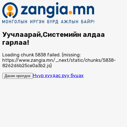
Уучлаарай,Системийн алдаа
гарлаа!
Loading chunk 5838 failed. (missing:
https://www.zangia.mn/_next/static/chunks/5838-
8262d6b25ce0a3b2.js)
Нүүр хуудас руу буцах
Дахин оролдох