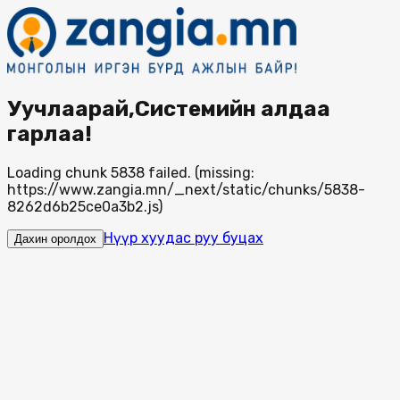
Уучлаарай,Системийн алдаа
гарлаа!
Loading chunk 5838 failed. (missing:
https://www.zangia.mn/_next/static/chunks/5838-
8262d6b25ce0a3b2.js)
Нүүр хуудас руу буцах
Дахин оролдох