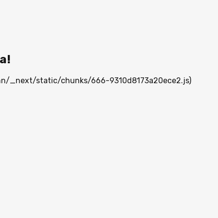
а!
a.mn/_next/static/chunks/666-9310d8173a20ece2.js)