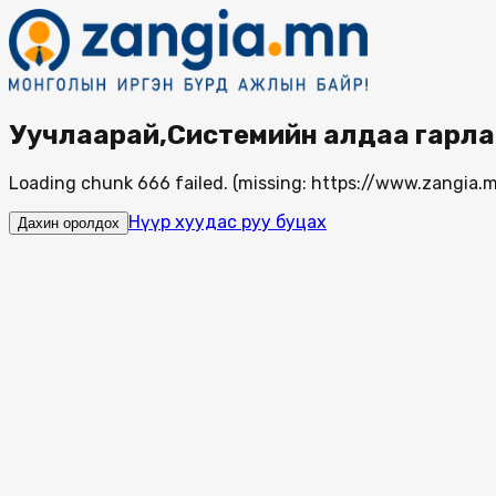
Уучлаарай,Системийн алдаа гарла
Loading chunk 666 failed. (missing: https://www.zangi
Нүүр хуудас руу буцах
Дахин оролдох