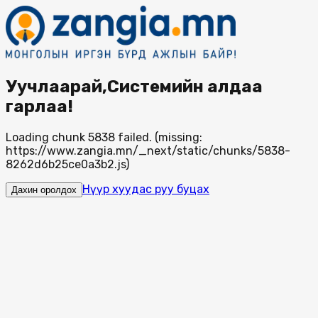
Уучлаарай,Системийн алдаа
гарлаа!
Loading chunk 5838 failed. (missing:
https://www.zangia.mn/_next/static/chunks/5838-
8262d6b25ce0a3b2.js)
Нүүр хуудас руу буцах
Дахин оролдох