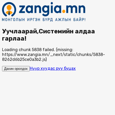
Уучлаарай,Системийн алдаа
гарлаа!
Loading chunk 5838 failed. (missing:
https://www.zangia.mn/_next/static/chunks/5838-
8262d6b25ce0a3b2.js)
Нүүр хуудас руу буцах
Дахин оролдох