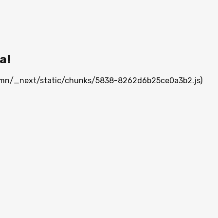
а!
ia.mn/_next/static/chunks/5838-8262d6b25ce0a3b2.js)