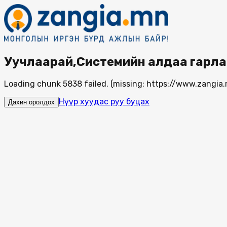
Уучлаарай,Системийн алдаа гарла
Loading chunk 5838 failed. (missing: https://www.zang
Нүүр хуудас руу буцах
Дахин оролдох