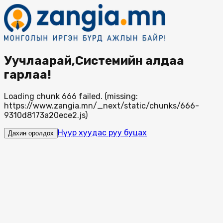
Уучлаарай,Системийн алдаа
гарлаа!
Loading chunk 666 failed. (missing:
https://www.zangia.mn/_next/static/chunks/666-
9310d8173a20ece2.js)
Нүүр хуудас руу буцах
Дахин оролдох