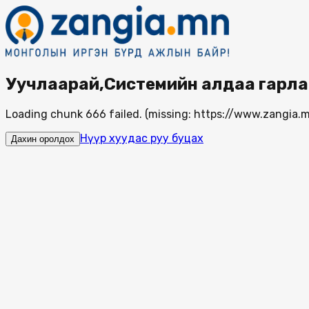
Уучлаарай,Системийн алдаа гарла
Loading chunk 666 failed. (missing: https://www.zangi
Нүүр хуудас руу буцах
Дахин оролдох