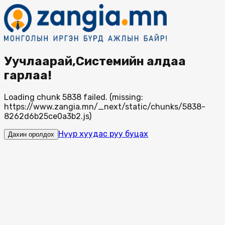
Уучлаарай,Системийн алдаа
гарлаа!
Loading chunk 5838 failed. (missing:
https://www.zangia.mn/_next/static/chunks/5838-
8262d6b25ce0a3b2.js)
Нүүр хуудас руу буцах
Дахин оролдох