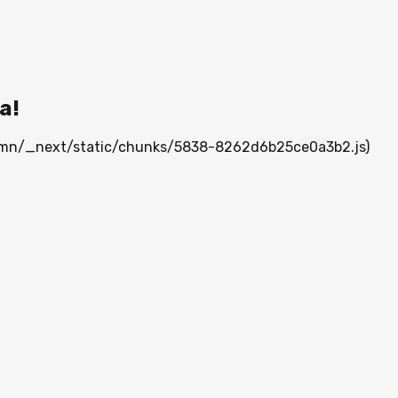
а!
ia.mn/_next/static/chunks/5838-8262d6b25ce0a3b2.js)