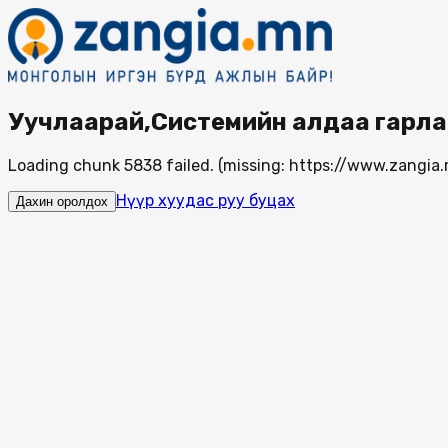
Уучлаарай,Системийн алдаа гарла
Loading chunk 5838 failed. (missing: https://www.zang
Нүүр хуудас руу буцах
Дахин оролдох