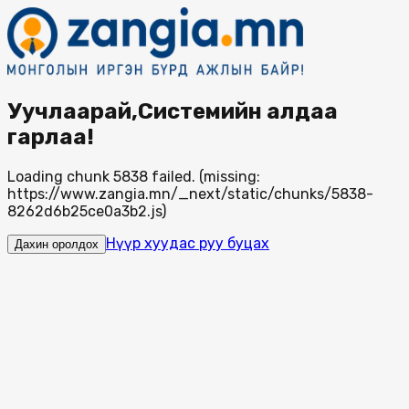
Уучлаарай,Системийн алдаа
гарлаа!
Loading chunk 5838 failed. (missing:
https://www.zangia.mn/_next/static/chunks/5838-
8262d6b25ce0a3b2.js)
Нүүр хуудас руу буцах
Дахин оролдох