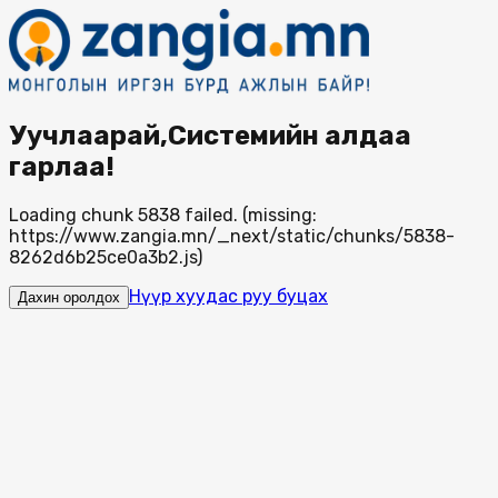
Уучлаарай,Системийн алдаа
гарлаа!
Loading chunk 5838 failed. (missing:
https://www.zangia.mn/_next/static/chunks/5838-
8262d6b25ce0a3b2.js)
Нүүр хуудас руу буцах
Дахин оролдох