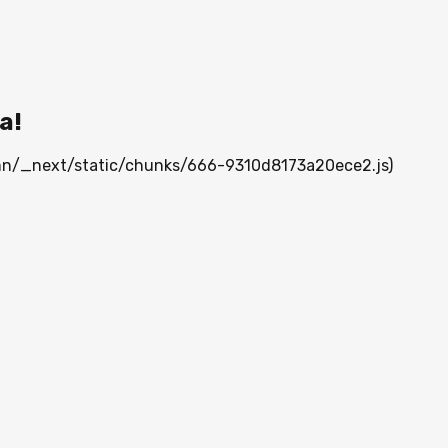
а!
a.mn/_next/static/chunks/666-9310d8173a20ece2.js)