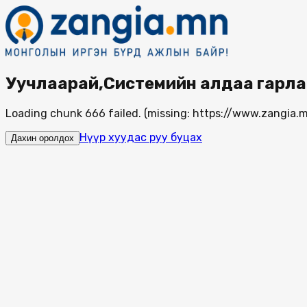
Уучлаарай,Системийн алдаа гарла
Loading chunk 666 failed. (missing: https://www.zangi
Нүүр хуудас руу буцах
Дахин оролдох