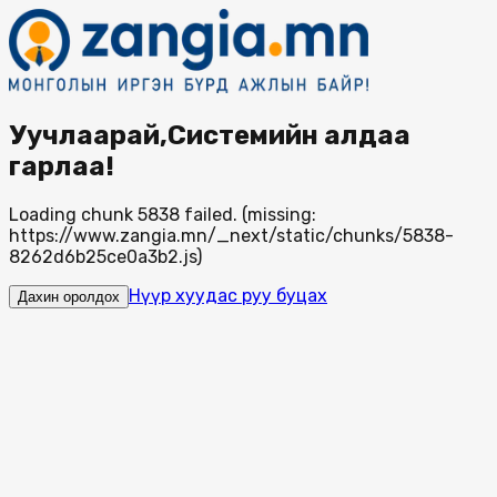
Уучлаарай,Системийн алдаа
гарлаа!
Loading chunk 5838 failed. (missing:
https://www.zangia.mn/_next/static/chunks/5838-
8262d6b25ce0a3b2.js)
Нүүр хуудас руу буцах
Дахин оролдох