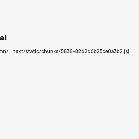
а!
ia.mn/_next/static/chunks/5838-8262d6b25ce0a3b2.js)