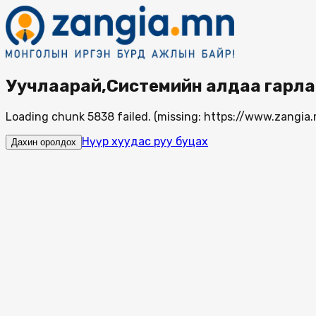
Уучлаарай,Системийн алдаа гарла
Loading chunk 5838 failed. (missing: https://www.zang
Нүүр хуудас руу буцах
Дахин оролдох