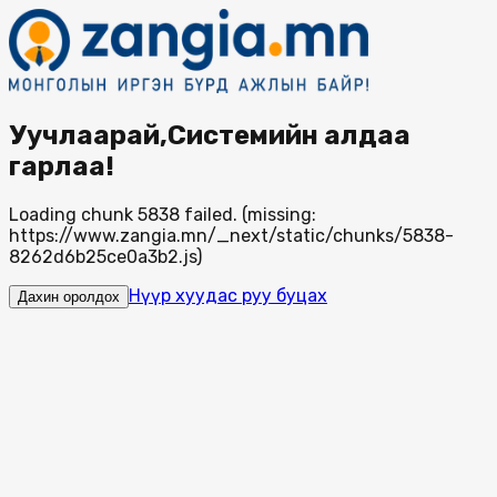
Уучлаарай,Системийн алдаа
гарлаа!
Loading chunk 5838 failed. (missing:
https://www.zangia.mn/_next/static/chunks/5838-
8262d6b25ce0a3b2.js)
Нүүр хуудас руу буцах
Дахин оролдох