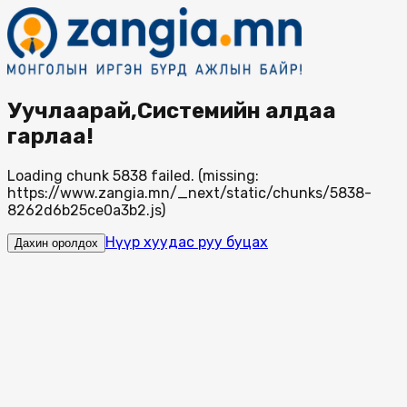
Уучлаарай,Системийн алдаа
гарлаа!
Loading chunk 5838 failed. (missing:
https://www.zangia.mn/_next/static/chunks/5838-
8262d6b25ce0a3b2.js)
Нүүр хуудас руу буцах
Дахин оролдох