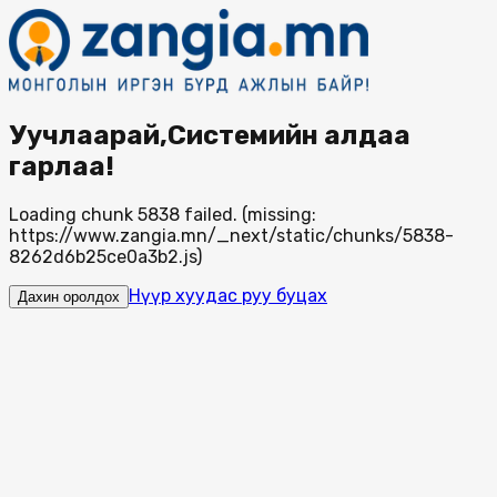
Уучлаарай,Системийн алдаа
гарлаа!
Loading chunk 5838 failed. (missing:
https://www.zangia.mn/_next/static/chunks/5838-
8262d6b25ce0a3b2.js)
Нүүр хуудас руу буцах
Дахин оролдох