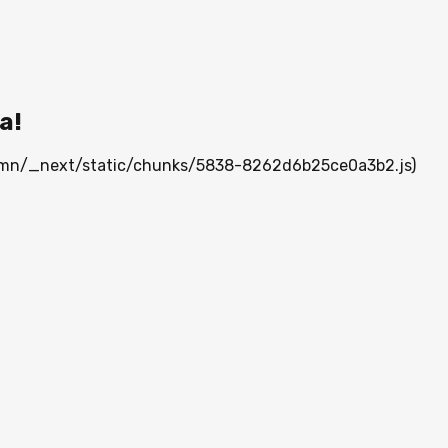
а!
ia.mn/_next/static/chunks/5838-8262d6b25ce0a3b2.js)