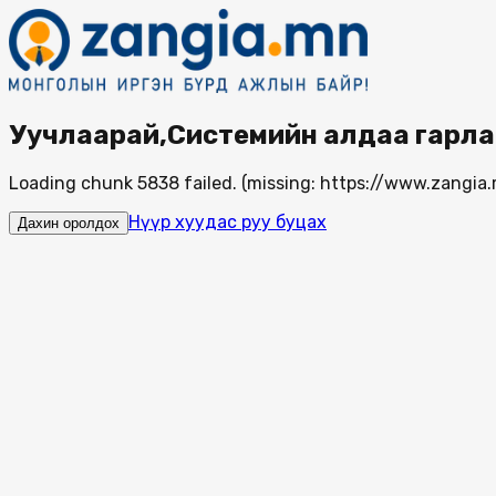
Уучлаарай,Системийн алдаа гарла
Loading chunk 5838 failed. (missing: https://www.zang
Нүүр хуудас руу буцах
Дахин оролдох