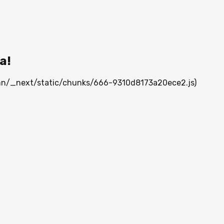
а!
a.mn/_next/static/chunks/666-9310d8173a20ece2.js)