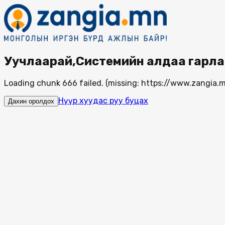
Уучлаарай,Системийн алдаа гарла
Loading chunk 666 failed. (missing: https://www.zangi
Нүүр хуудас руу буцах
Дахин оролдох