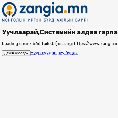
Уучлаарай,Системийн алдаа гарла
Loading chunk 666 failed. (missing: https://www.zangi
Нүүр хуудас руу буцах
Дахин оролдох