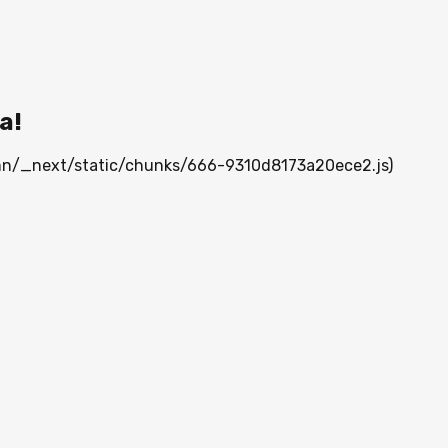
а!
a.mn/_next/static/chunks/666-9310d8173a20ece2.js)