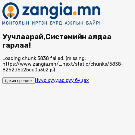
Уучлаарай,Системийн алдаа
гарлаа!
Loading chunk 5838 failed. (missing:
https://www.zangia.mn/_next/static/chunks/5838-
8262d6b25ce0a3b2.js)
Нүүр хуудас руу буцах
Дахин оролдох