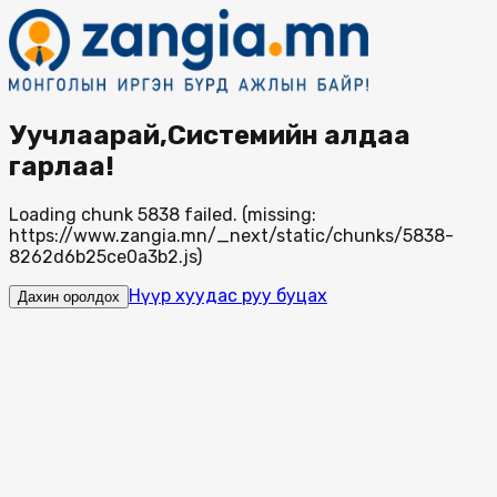
Уучлаарай,Системийн алдаа
гарлаа!
Loading chunk 5838 failed. (missing:
https://www.zangia.mn/_next/static/chunks/5838-
8262d6b25ce0a3b2.js)
Нүүр хуудас руу буцах
Дахин оролдох