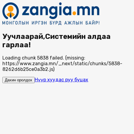
Уучлаарай,Системийн алдаа
гарлаа!
Loading chunk 5838 failed. (missing:
https://www.zangia.mn/_next/static/chunks/5838-
8262d6b25ce0a3b2.js)
Нүүр хуудас руу буцах
Дахин оролдох