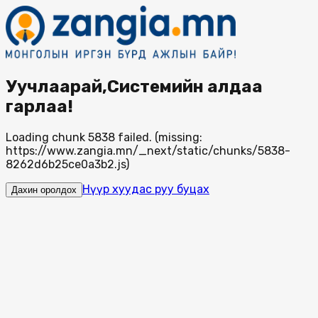
Уучлаарай,Системийн алдаа
гарлаа!
Loading chunk 5838 failed. (missing:
https://www.zangia.mn/_next/static/chunks/5838-
8262d6b25ce0a3b2.js)
Нүүр хуудас руу буцах
Дахин оролдох