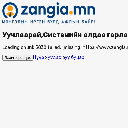
Уучлаарай,Системийн алдаа гарла
Loading chunk 5838 failed. (missing: https://www.zang
Нүүр хуудас руу буцах
Дахин оролдох