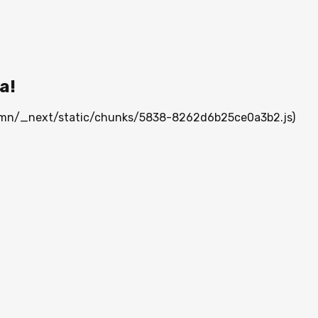
а!
ia.mn/_next/static/chunks/5838-8262d6b25ce0a3b2.js)