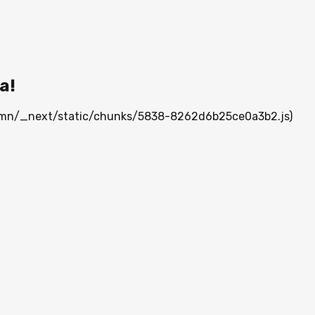
а!
ia.mn/_next/static/chunks/5838-8262d6b25ce0a3b2.js)