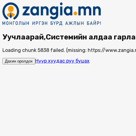
Уучлаарай,Системийн алдаа гарла
Loading chunk 5838 failed. (missing: https://www.zang
Нүүр хуудас руу буцах
Дахин оролдох