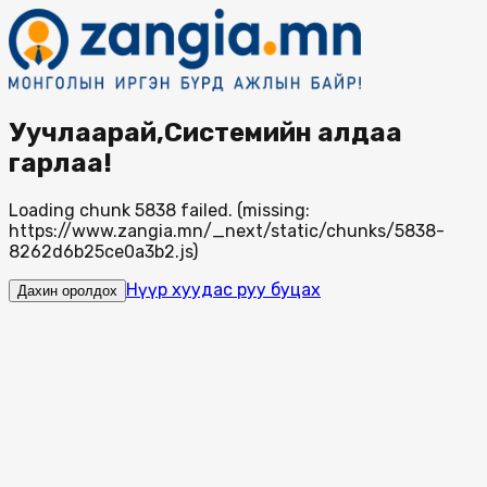
Уучлаарай,Системийн алдаа
гарлаа!
Loading chunk 5838 failed. (missing:
https://www.zangia.mn/_next/static/chunks/5838-
8262d6b25ce0a3b2.js)
Нүүр хуудас руу буцах
Дахин оролдох