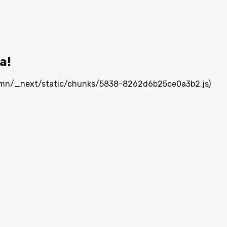
а!
ia.mn/_next/static/chunks/5838-8262d6b25ce0a3b2.js)