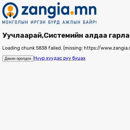
Уучлаарай,Системийн алдаа гарла
Loading chunk 5838 failed. (missing: https://www.zang
Нүүр хуудас руу буцах
Дахин оролдох