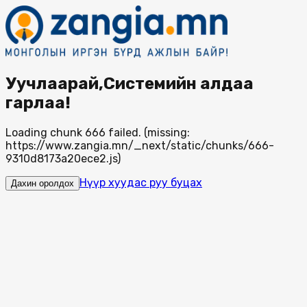
Уучлаарай,Системийн алдаа
гарлаа!
Loading chunk 666 failed. (missing:
https://www.zangia.mn/_next/static/chunks/666-
9310d8173a20ece2.js)
Нүүр хуудас руу буцах
Дахин оролдох