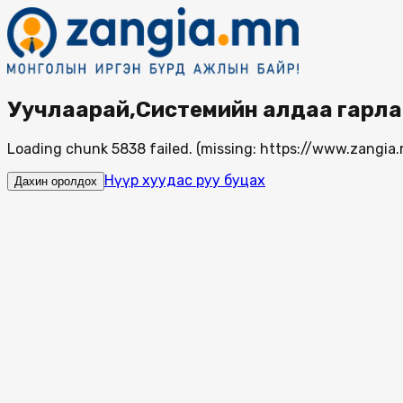
Уучлаарай,Системийн алдаа гарла
Loading chunk 5838 failed. (missing: https://www.zang
Нүүр хуудас руу буцах
Дахин оролдох