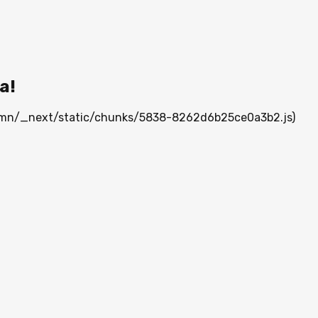
а!
ia.mn/_next/static/chunks/5838-8262d6b25ce0a3b2.js)