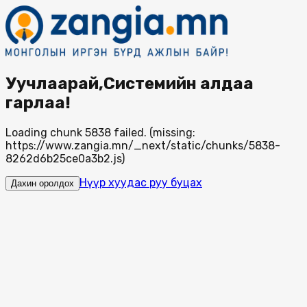
Уучлаарай,Системийн алдаа
гарлаа!
Loading chunk 5838 failed. (missing:
https://www.zangia.mn/_next/static/chunks/5838-
8262d6b25ce0a3b2.js)
Нүүр хуудас руу буцах
Дахин оролдох