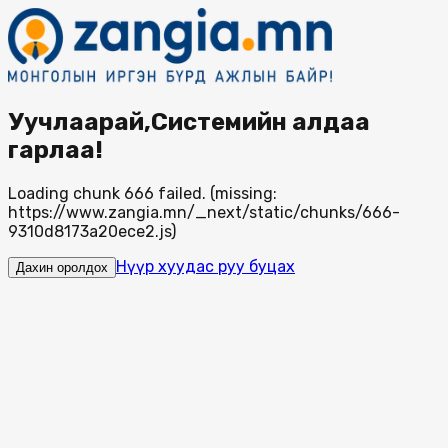
Уучлаарай,Системийн алдаа
гарлаа!
Loading chunk 666 failed. (missing:
https://www.zangia.mn/_next/static/chunks/666-
9310d8173a20ece2.js)
Нүүр хуудас руу буцах
Дахин оролдох