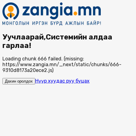
Уучлаарай,Системийн алдаа
гарлаа!
Loading chunk 666 failed. (missing:
https://www.zangia.mn/_next/static/chunks/666-
9310d8173a20ece2.js)
Нүүр хуудас руу буцах
Дахин оролдох