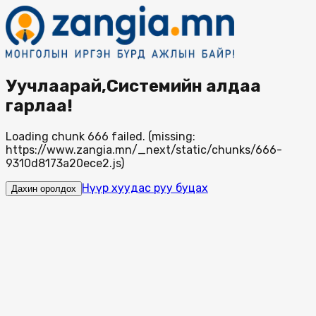
Уучлаарай,Системийн алдаа
гарлаа!
Loading chunk 666 failed. (missing:
https://www.zangia.mn/_next/static/chunks/666-
9310d8173a20ece2.js)
Нүүр хуудас руу буцах
Дахин оролдох