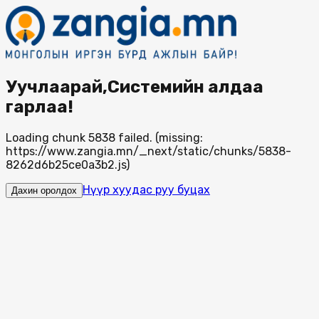
Уучлаарай,Системийн алдаа
гарлаа!
Loading chunk 5838 failed. (missing:
https://www.zangia.mn/_next/static/chunks/5838-
8262d6b25ce0a3b2.js)
Нүүр хуудас руу буцах
Дахин оролдох