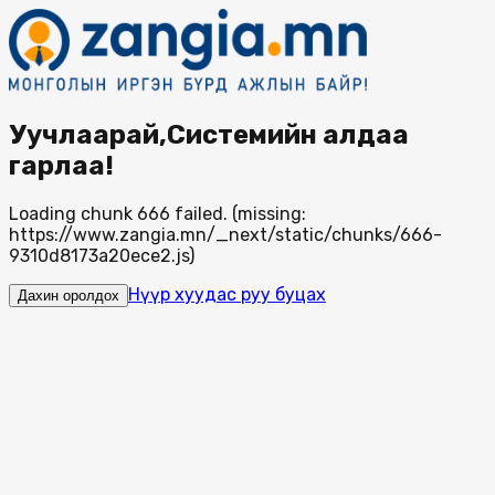
Уучлаарай,Системийн алдаа
гарлаа!
Loading chunk 666 failed. (missing:
https://www.zangia.mn/_next/static/chunks/666-
9310d8173a20ece2.js)
Нүүр хуудас руу буцах
Дахин оролдох