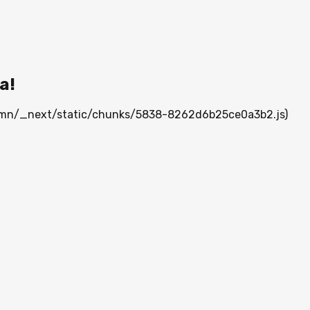
а!
ia.mn/_next/static/chunks/5838-8262d6b25ce0a3b2.js)