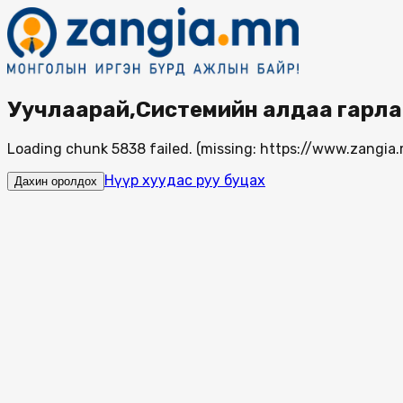
Уучлаарай,Системийн алдаа гарла
Loading chunk 5838 failed. (missing: https://www.zang
Нүүр хуудас руу буцах
Дахин оролдох