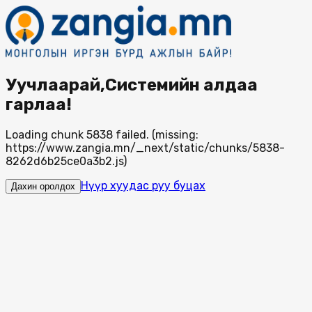
Уучлаарай,Системийн алдаа
гарлаа!
Loading chunk 5838 failed. (missing:
https://www.zangia.mn/_next/static/chunks/5838-
8262d6b25ce0a3b2.js)
Нүүр хуудас руу буцах
Дахин оролдох