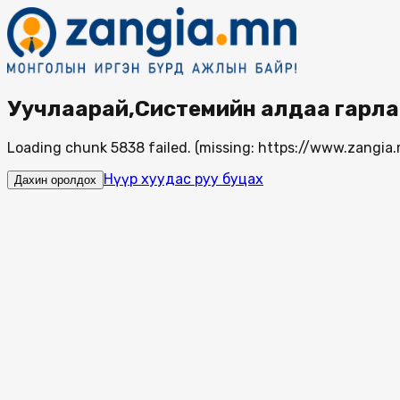
Уучлаарай,Системийн алдаа гарла
Loading chunk 5838 failed. (missing: https://www.zang
Нүүр хуудас руу буцах
Дахин оролдох