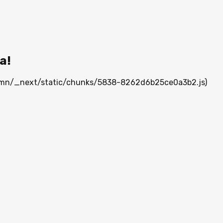
а!
ia.mn/_next/static/chunks/5838-8262d6b25ce0a3b2.js)