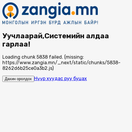
Уучлаарай,Системийн алдаа
гарлаа!
Loading chunk 5838 failed. (missing:
https://www.zangia.mn/_next/static/chunks/5838-
8262d6b25ce0a3b2.js)
Нүүр хуудас руу буцах
Дахин оролдох