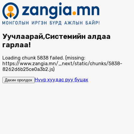
Уучлаарай,Системийн алдаа
гарлаа!
Loading chunk 5838 failed. (missing:
https://www.zangia.mn/_next/static/chunks/5838-
8262d6b25ce0a3b2.js)
Нүүр хуудас руу буцах
Дахин оролдох