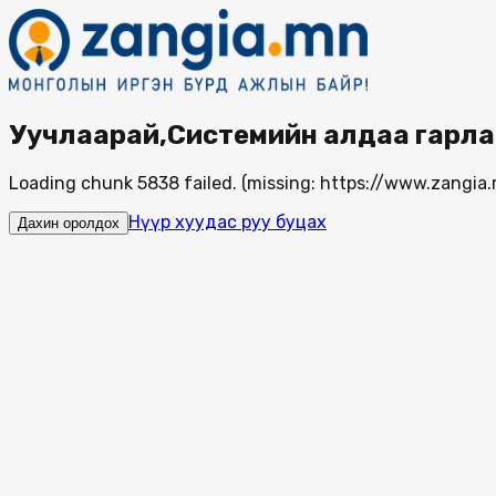
Уучлаарай,Системийн алдаа гарла
Loading chunk 5838 failed. (missing: https://www.zang
Нүүр хуудас руу буцах
Дахин оролдох