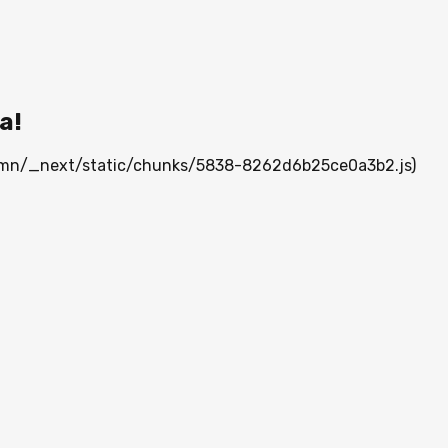
а!
ia.mn/_next/static/chunks/5838-8262d6b25ce0a3b2.js)