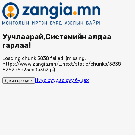
Уучлаарай,Системийн алдаа
гарлаа!
Loading chunk 5838 failed. (missing:
https://www.zangia.mn/_next/static/chunks/5838-
8262d6b25ce0a3b2.js)
Нүүр хуудас руу буцах
Дахин оролдох