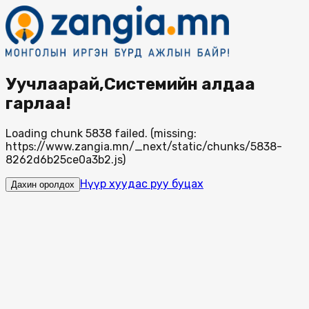
Уучлаарай,Системийн алдаа
гарлаа!
Loading chunk 5838 failed. (missing:
https://www.zangia.mn/_next/static/chunks/5838-
8262d6b25ce0a3b2.js)
Нүүр хуудас руу буцах
Дахин оролдох