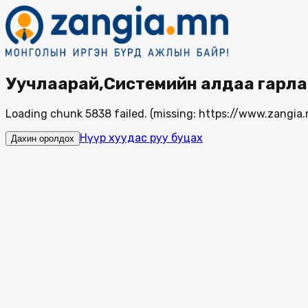
Уучлаарай,Системийн алдаа гарла
Loading chunk 5838 failed. (missing: https://www.zang
Нүүр хуудас руу буцах
Дахин оролдох