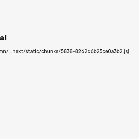
а!
ia.mn/_next/static/chunks/5838-8262d6b25ce0a3b2.js)