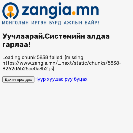
Уучлаарай,Системийн алдаа
гарлаа!
Loading chunk 5838 failed. (missing:
https://www.zangia.mn/_next/static/chunks/5838-
8262d6b25ce0a3b2.js)
Нүүр хуудас руу буцах
Дахин оролдох