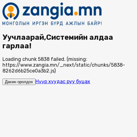
Уучлаарай,Системийн алдаа
гарлаа!
Loading chunk 5838 failed. (missing:
https://www.zangia.mn/_next/static/chunks/5838-
8262d6b25ce0a3b2.js)
Нүүр хуудас руу буцах
Дахин оролдох