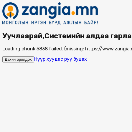
Уучлаарай,Системийн алдаа гарла
Loading chunk 5838 failed. (missing: https://www.zang
Нүүр хуудас руу буцах
Дахин оролдох