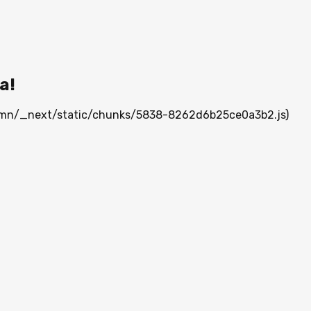
а!
ia.mn/_next/static/chunks/5838-8262d6b25ce0a3b2.js)