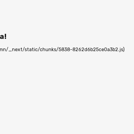
а!
ia.mn/_next/static/chunks/5838-8262d6b25ce0a3b2.js)