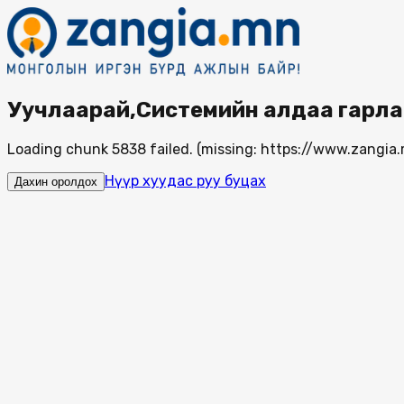
Уучлаарай,Системийн алдаа гарла
Loading chunk 5838 failed. (missing: https://www.zang
Нүүр хуудас руу буцах
Дахин оролдох